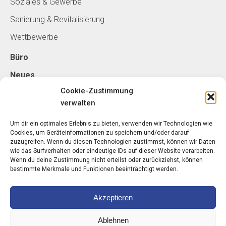
Soziales & Gewerbe
Sanierung & Revitalisierung
Wettbewerbe
Büro
Neues
Cookie-Zustimmung
verwalten
Kontakt
schorn - architektur ZT GmbH
Um dir ein optimales Erlebnis zu bieten, verwenden wir Technologien wie
Cookies, um Geräteinformationen zu speichern und/oder darauf
Belgradplatz 5/5
zuzugreifen. Wenn du diesen Technologien zustimmst, können wir Daten
1100 Wien
wie das Surfverhalten oder eindeutige IDs auf dieser Website verarbeiten.
Wenn du deine Zustimmung nicht erteilst oder zurückziehst, können
bestimmte Merkmale und Funktionen beeinträchtigt werden.
T: +43 1 89 00 148-0
Akzeptieren
arch-schorn.com
Ablehnen