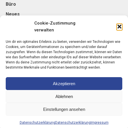
Büro
Neues
Cookie-Zustimmung
verwalten
Kontakt
schorn - architektur ZT GmbH
Um dir ein optimales Erlebnis zu bieten, verwenden wir Technologien wie
Cookies, um Geräteinformationen zu speichern und/oder darauf
Belgradplatz 5/5
zuzugreifen. Wenn du diesen Technologien zustimmst, können wir Daten
1100 Wien
wie das Surfverhalten oder eindeutige IDs auf dieser Website verarbeiten.
Wenn du deine Zustimmung nicht erteilst oder zurückziehst, können
bestimmte Merkmale und Funktionen beeinträchtigt werden.
T: +43 1 89 00 148-0
Akzeptieren
arch-schorn.com
Ablehnen
Einstellungen ansehen
schorn – architektur ZT GmbH |
Impressum
|
©
2026
Datenschutzerklärung
Datenschutzerklärung
Datenschutzerklärung
Impressum