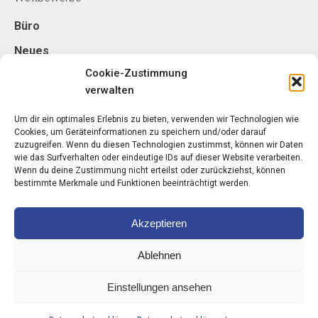
Büro
Neues
Cookie-Zustimmung
verwalten
Kontakt
schorn - architektur ZT GmbH
Um dir ein optimales Erlebnis zu bieten, verwenden wir Technologien wie
Cookies, um Geräteinformationen zu speichern und/oder darauf
Belgradplatz 5/5
zuzugreifen. Wenn du diesen Technologien zustimmst, können wir Daten
1100 Wien
wie das Surfverhalten oder eindeutige IDs auf dieser Website verarbeiten.
Wenn du deine Zustimmung nicht erteilst oder zurückziehst, können
bestimmte Merkmale und Funktionen beeinträchtigt werden.
T: +43 1 89 00 148-0
Akzeptieren
arch-schorn.com
Ablehnen
Einstellungen ansehen
schorn – architektur ZT GmbH |
Impressum
|
©
2026
Datenschutzerklärung