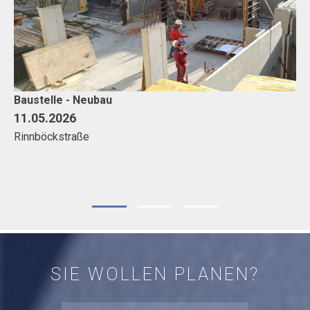
Baustelle - Neubau
Sa
11.05.2026
16
Rinnböckstraße
Sc
SIE WOLLEN PLANEN?